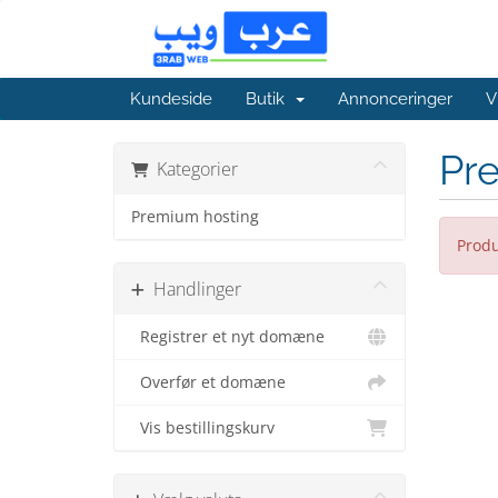
Kundeside
Butik
Annonceringer
V
Pr
Kategorier
Premium hosting
Produ
Handlinger
Registrer et nyt domæne
Overfør et domæne
Vis bestillingskurv