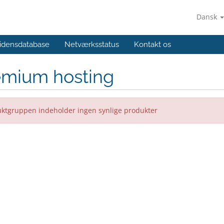
Dansk
idensdatabase
Netværksstatus
Kontakt os
emium hosting
ktgruppen indeholder ingen synlige produkter