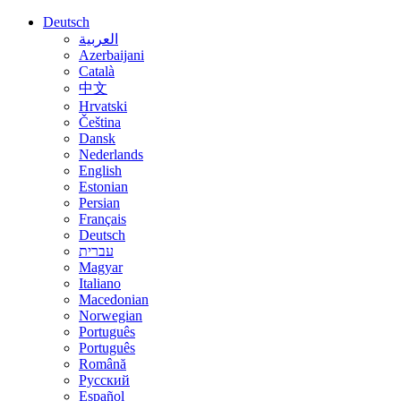
Deutsch
العربية
Azerbaijani
Català
中文
Hrvatski
Čeština
Dansk
Nederlands
English
Estonian
Persian
Français
Deutsch
עברית
Magyar
Italiano
Macedonian
Norwegian
Português
Português
Română
Русский
Español