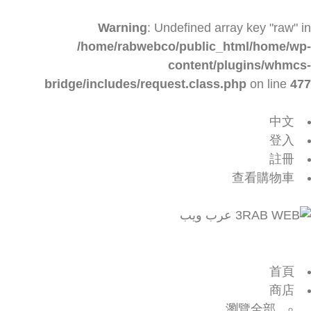
Warning
: Undefined array key "raw" in
/home/rabwebco/public_html/home/wp-
content/plugins/whmcs-
bridge/includes/request.class.php
on line
477
中文
登入
註冊
查看購物車
首頁
商店
瀏覽全部