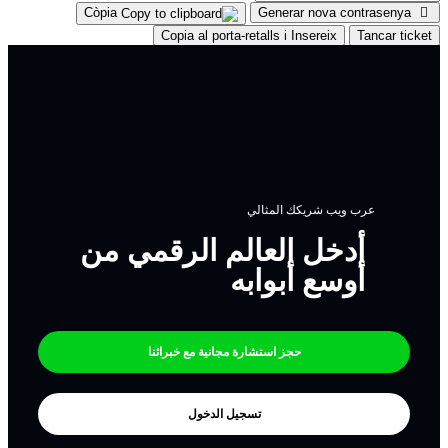
Còpia
Generar nova contrasenya
Copia al porta-retalls i Insereix
Tancar ticket
عرب ويب شريكك المثالي
أدخل العالم الرقمي من
أوسع أبوابه
حجز استشارة مجانية مع خبرائنا
تسجيل الدخول