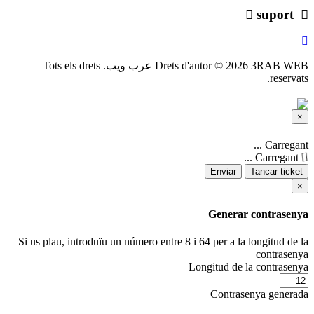
suport
Drets d'autor © 2026 3RAB WEB عرب ويب. Tots els drets
reservats.
×
Tancar
ticket
Carregant ...
Carregant ...
Enviar
Tancar ticket
×
Generar contrasenya
Si us plau, introduïu un número entre 8 i 64 per a la longitud de la
contrasenya
Longitud de la contrasenya
Contrasenya generada