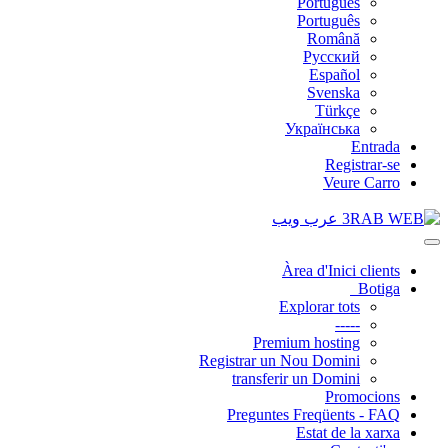
Português
Português
Română
Русский
Español
Svenska
Türkçe
Українська
Entrada
Registrar-se
Veure Carro
Canvia
la
Àrea d'Inici clients
navegació
Botiga
Explorar tots
-----
Premium hosting
Registrar un Nou Domini
transferir un Domini
Promocions
Preguntes Freqüents - FAQ
Estat de la xarxa