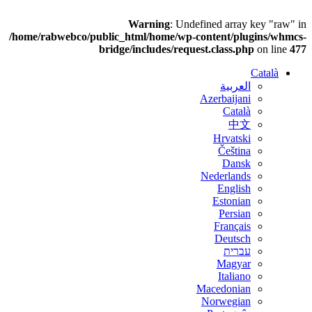
Warning
: Undefined array key "raw" in
/home/rabwebco/public_html/home/wp-content/plugins/whmcs-
bridge/includes/request.class.php
on line
477
Català
العربية
Azerbaijani
Català
中文
Hrvatski
Čeština
Dansk
Nederlands
English
Estonian
Persian
Français
Deutsch
עברית
Magyar
Italiano
Macedonian
Norwegian