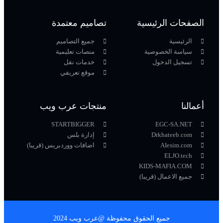
الصفحات الرئيسية
تصاميم معتمدة
الرئيسية
جميع التصاميم
سياسة الخصوصية
منصات تعليمية
تسجيل الدخول
خدمات نقل
موقع تعريفي
أعمالنا
منتجات عرب ويب
STARTBIGGER
EGC-SA.NET
Drkhateeb.com
إدارة بلس
AIesim.com
اضافات ووردبريس (قريبا)
ELJO.tech
KIDS-MAFIA.COM
جميع الاعمال (قريبا)
جميع الحقوق محفوظة @عرب ويب 2024