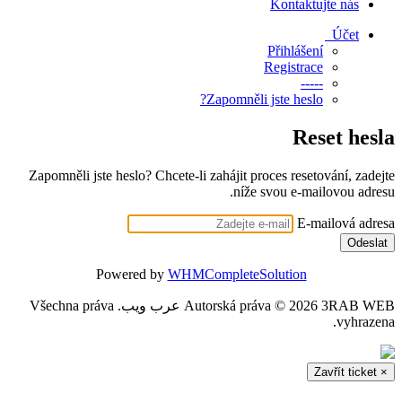
Zapomněli jst
P
Autorská práva © 2026 3R عرب ويب. Všechna práva