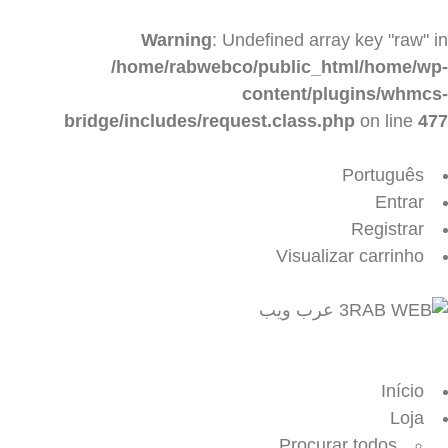
Warning
: Undefined array key "raw" in
/home/rabwebco/public_html/home/wp-
content/plugins/whmcs-
bridge/includes/request.class.php
on line
477
Português
Entrar
Registrar
Visualizar carrinho
Alterna
navegaçã
Início
Loja
Procurar todos