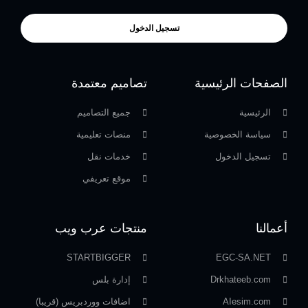
تسجيل الدخول
الصفحات الرئيسية
تصاميم معتمدة
الرئيسية
جميع التصاميم
سياسة الخصوصية
منصات تعليمية
تسجيل الدخول
خدمات نقل
موقع تعريفي
أعمالنا
منتجات عرب ويب
STARTBIGGER
EGC-SA.NET
Drkhateeb.com
إدارة بلس
AIesim.com
اضافات ووردبريس (قريبا)