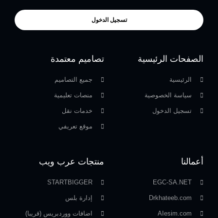
تسجيل الدخول
الصفحات الرئيسية
تصاميم معتمدة
الرئيسية
جميع التصاميم
سياسة الخصوصية
منصات تعليمية
تسجيل الدخول
خدمات نقل
موقع تعريفي
أعمالنا
منتجات عرب ويب
STARTBIGGER
EGC-SA.NET
Drkhateeb.com
إدارة بلس
AIesim.com
اضافات ووردبريس (قريبا)