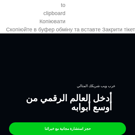
Копіювати
Скопіюйте в буфер обміну та вставте
Закрити тікет
عرب ويب شريكك المثالي
أدخل العالم الرقمي من
أوسع أبوابه
حجز استشارة مجانية مع خبرائنا