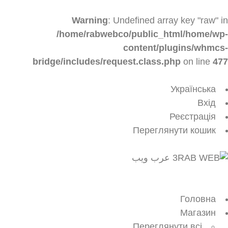
Warning
: Undefined array key "raw" in
/home/rabwebco/public_html/home/wp-
content/plugins/whmcs-
bridge/includes/request.class.php
on line
477
Українська
Вхід
Реєстрація
Переглянути кошик
Переключит
навігаці
Головна
Магазин
Переглянути всі