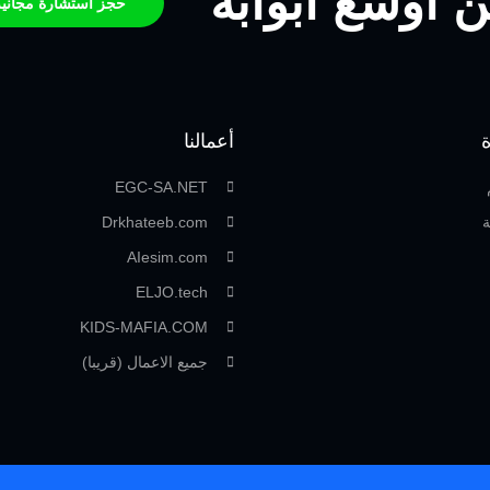
 أوسع أبوابه
حجز استشارة مجانية 
أعمالنا
EGC-SA.NET
ة
Drkhateeb.com
AIesim.com
ELJO.tech
KIDS-MAFIA.COM
جميع الاعمال (قريبا)