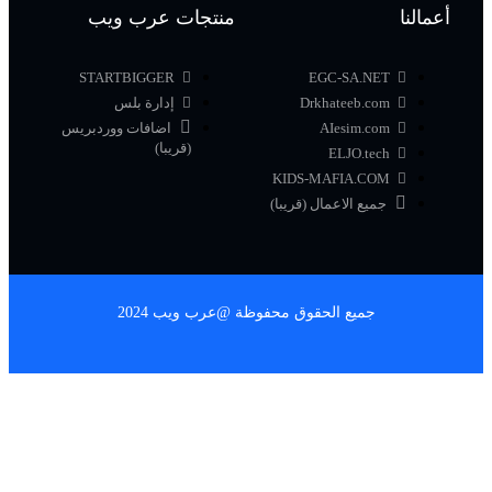
أعمالنا
منتجات عرب ويب
STARTBIGGER
EGC-SA.NET
Drkhateeb.com
إدارة بلس
AIesim.com
اضافات ووردبريس
(قريبا)
ELJO.tech
KIDS-MAFIA.COM
جميع الاعمال (قريبا)
جميع الحقوق محفوظة @عرب ويب 2024