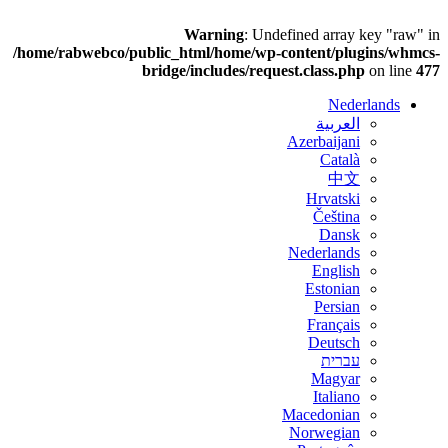
Warning
: Undefined array key "raw"
/home/rabwebco/public_html/home/wp-content/plugins/whmc
bridge/includes/request.class.php
on line
4
Nederlands
العربية
Azerbaijani
Català
中文
Hrvatski
Čeština
Dansk
Nederlands
English
Estonian
Persian
Français
Deutsch
עברית
Magyar
Italiano
Macedonian
Norwegian