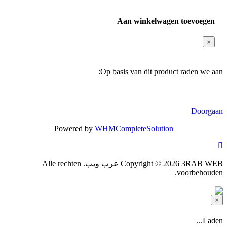
Aan winkelwagen toevoegen
×
Op basis van dit product raden we a
Doorga
Powered by
WHMCompleteSolution
Copyright © 2026 3RAB WEB عرب ويب. Alle rechten
voorbehoude
Sluite
Laden