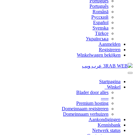
Português
Português
Română
Русский
Español
Svenska
Türkçe
Українська
Aanmelden
Registreren
Winkelwagen bekijken
Navigat
in-/uitschakel
Startpagina
Winkel
Blader door alles
-----
Premium hosting
Domeinnaam registreren
Domeinnaam verhuizen
Aankondigingen
Kennisbank
Netwerk status